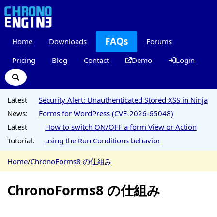
FAQs
Home
Downloads
Forums
Pricing
Blog
Contact
Demo
Login
Latest
Security Alert: Unauthenticated Stored XSS in Ninja
News:
Forms for WordPress (CVE-2026-65048)
Latest
How to switch ON/OFF a form View or Action
Tutorial:
using the Run Conditions behavior
Home
/
ChronoForms8 の仕組み
ChronoForms8 の仕組み