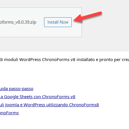
 di moduli WordPress ChronoForms v8 installato e pronto per creare
uida passo-passo
a a Google Sheets con ChronoForms v8
uli Joomla e WordPress utilizzando ChronoForms8
ronoForms