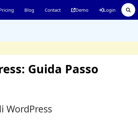
Pricing
Blog
Contact
Demo
Login
ess: Guida Passo
li WordPress