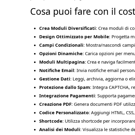
Cosa puoi fare con il co
Crea Moduli Diversificati
: Crea moduli di c
Design Ottimizzato per Mobile
: Progetta m
Campi Condizionali
: Mostra/nascondi campi o
Opzioni Dinamiche
: Carica opzioni per menu
Moduli Multipagina
: Crea e naviga facilme
Notifiche Email
: Invia notifiche email persona
Gestione Dati
: Leggi, archivia, aggiorna o e
Protezione dallo Spam
: Integra CAPTCHA, r
Integrazione Pagamenti
: Supporta pagamen
Creazione PDF
: Genera documenti PDF utiliz
Codice Personalizzato
: Aggiungi HTML, CSS, 
Shortcode
: Utilizza shortcode per incorporar
Analisi dei Moduli
: Visualizza le statistiche