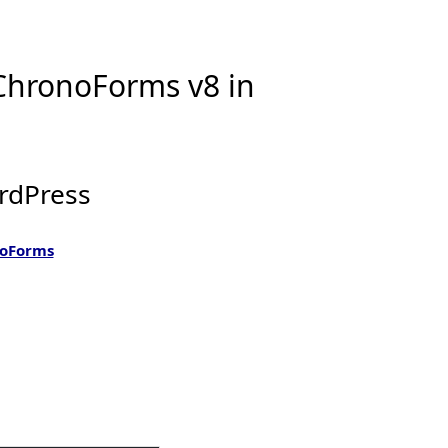
a ChronoForms v8 in
ordPress
noForms