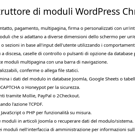
struttore di moduli WordPress C
ontatto, pagamento, multipagina, firma o personalizzati con un'in
oduli che si adattano a diverse dimensioni dello schermo per un'
 sezioni in base all'input dell'utente utilizzando i comportamenti
 a discesa, caselle di controllo o pulsanti di opzione da database 
nte moduli multipagina con una barra di navigazione.
lizzabili, conferme o allega file statici.
limina i dati del modulo in database Joomla, Google Sheets o tabel
eCAPTCHA o Honeypot per la sicurezza.
ti tramite Mollie, PayPal o 2Checkout.
zando l'azione TCPDF.
JavaScript o PHP per funzionalità su misura.
e moduli in articoli Joomla o recuperare dati del modulo/sistema.
 dei moduli nell'interfaccia di amministrazione per informazioni sull