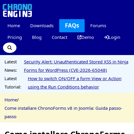
FAQs
Home
Downloads
Forums
Pricing
Blog
Contact
Demo
Login
Latest
Security Alert: Unauthenticated Stored XSS in Ninja
News:
Forms for WordPress (CVE-2026-65048)
Latest
How to switch ON/OFF a form View or Action
Tutorial:
using the Run Conditions behavior
Home
/
Come installare ChronoForms v8 in Joomla: Guida passo-
passo