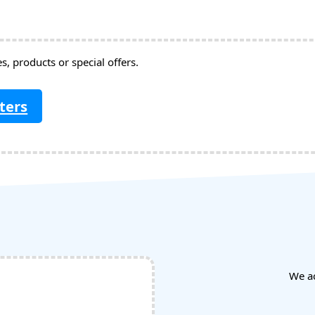
, products or special offers.
ters
We a