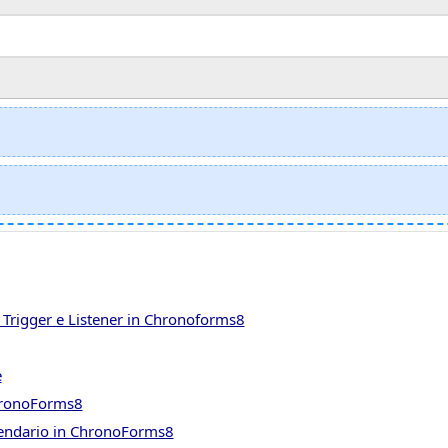
 Trigger e Listener in Chronoforms8
e
ChronoForms8
alendario in ChronoForms8