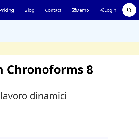
Pricing
Blog
Contact
Demo
Login
in Chronoforms 8
 lavoro dinamici