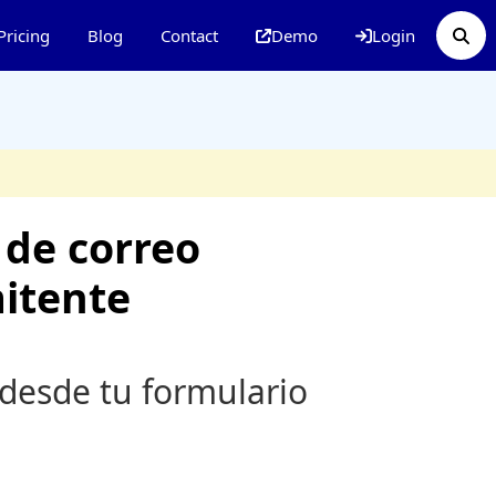
Pricing
Blog
Contact
Demo
Login
 de correo
mitente
 desde tu formulario