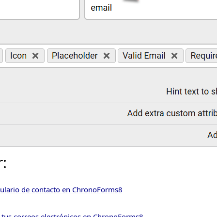
:
mulario de contacto en ChronoForms8
 tus correos electrónicos en ChronoForms8