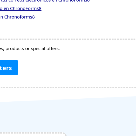
ivo en ChronoForms8
 en Chronoforms8
, products or special offers.
ters