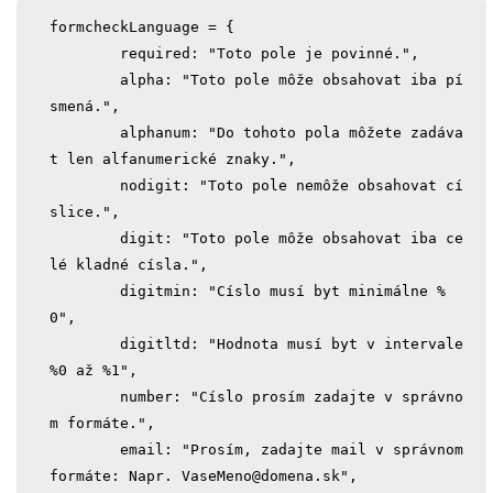
formcheckLanguage = {

	required: "Toto pole je povinné.",

	alpha: "Toto pole môže obsahovat iba pí
smená.",

	alphanum: "Do tohoto pola môžete zadáva
t len alfanumerické znaky.",

	nodigit: "Toto pole nemôže obsahovat cí
slice.",

	digit: "Toto pole môže obsahovat iba ce
lé kladné císla.",

	digitmin: "Císlo musí byt minimálne %
0",

	digitltd: "Hodnota musí byt v intervale 
%0 až %1",

	number: "Císlo prosím zadajte v správno
m formáte.",

	email: "Prosím, zadajte mail v správnom 
formáte: 
Napr. VaseMeno@domena.sk
",
