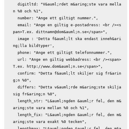
  digitltd: "V&auml;rdet m&aring;ste vara mella
n %0 och %1",

  number: "Ange ett giltigt nummer.",

  email: "Ange en giltig e-postadress: <br /><s
pan>T.ex. dittnamn@dom&auml;n.se</span>",

  image : 'Detta f&auml;lt ska endast inneh&ari
ng;lla bildtyper',

  phone: "Ange ett giltigt telefonnummer.",

  url: "Ange en giltig webbadress: <br /><span>
T.ex. http://www.dom&auml;n.se</span>",  

  confirm: "Detta f&auml;lt skiljer sig fr&arin
g;n %0",

  differs: "Detta v&auml;rde m&aring;ste skilja 
sig fr&aring;n %0",

  length_str: "L&auml;ngden &auml;r fel, den m&
aring;ste vara mellan %0 och %1",

  length_fix: "L&auml;ngden &auml;r fel, den m&
aring;ste vara exakt %0 tecken",

  lengthmax: "L&auml;ngden &auml;r fel, den m&a