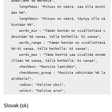
äsmälleen %0 merkkiä",

    lengthmax: "Pituus on väärä, saa olla enint
ään %0",

    lengthmin: "Pituus on väärä, täytyy olla vä
hintään %0",

    words_min : "Tämän kentän on sisällettävä v
ähintään %0 sanaa, tällä hetkellä: %1 sanaa",

    words_range : "Tämän kentän on sisällettävä 
%0-%1 sanaa, tällä hetkellä: %2 sanaa",

    words_max : "Tämä kenttä saa sisältää enimm
illään %0 sanaa, tällä hetkellä: %1 sanaa",

    checkbox: "Rastita laatikko",

    checkboxes_group : "Rastita vähintään %0 la
atikko(a)",

    radios: "Valitse yksi",

    select: "Valitse arvo",

    select_multiple : "Valitse vähintään yksi a
rvo"

Slovak (sk)