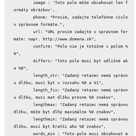
	image : 'Toto pole môže obsahovat len f
ormáty obrázkov',

	phone: "Prosím, zadajte telefónne císlo 
v správnom formáte.",

	url: "URL prosím zadajte v správnom for
máte: 
napr. http://www.domena.sk
",

	confirm: "Pole nie je totožné s polom %
0",

	differs: "Toto pole musí byt odlišné ak
o %0",

	length_str: "Zadaný retazec nemá správn
u dlžku, musí byt v rozsahu %0 a %1",

	length_fix: "Zadaný retazec nemá správn
u dlžku, musí mat dlžku presne %0 znakov",

	lengthmax: "Zadaný retazec nemá správnu 
dlžku, môže byt dlhý maximálne %0 znakov",

	lengthmin: "Zadaný retazec nemá správnu 
dlžku, musí byt kratší ako %0 znakov",

	words_min : "Toto pole musí obsahovat m