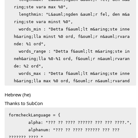
ring;ste vara max %0",

  lengthmin: "L&auml;ngden &auml;r fel, den m&a
ring;ste vara minst %0",

  words_min : "Detta f&auml;lt m&aring;ste inne
h&aring;lla minst %0 ord, f&ouml;r n&auml;rvara
nde: %1 ord",

  words_range : "Detta f&auml;lt m&aring;ste in
neh&aring;lla %0-%1 ord, f&ouml;r n&auml;rvaran
de: %2 ord",

  words_max : "Detta f&auml;lt m&aring;ste inne
h&aring;lla max %0 ord, f&ouml;r n&auml;rvarand
e: %1 ord",

Hebrew (he)
  checkbox: "V&auml;nligen markera rutan",

Thanks to SubCon
  checkboxes_group : 'V&auml;nligen markera min
st %0 ruta/rutor',

formcheckLanguage = {

  radios: "V&auml;nligen g&ouml;r ett val",

	alpha: "??? ?? ???? ?????? ??? ??? ????.",

  select: "V&auml;lj ett v&auml;rde",

	alphanum: "??? ?? ???? ?????? ??? ??? 
  select_multiple : "V&auml;lj minst ett v&aum
??????? ????.",
