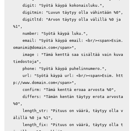
    digit: "Syötä käypä kokonaisluku.",

    digitmin: "Luvun täytyy olla vähintään %0",

    digitltd: "Arvon täytyy olla välillä %0 ja 
%1",

    number: "Syötä käypä luku.",

    email: "Syötä käypä email: <br/><span>Esim. 
omanimi@domain.com</span>",

    image : "Tämä kenttä saa sisältää vain kuva
tiedostoja",

    phone: "Syötä käypä puhelinnumero.",

    url: "Syötä käypä url: <br/><span>Esim. htt
p://www.domain.com</span>",    

    confirm: "Tämä kenttä eroaa arvosta %0",

    differs: "Tämän kentän täytyy erota arvosta 
%0",

    length_str: "Pituus on väärä, täytyy olla v
älillä %0 ja %1",

    length_fix: "Pituus on väärä, täytyy olla t