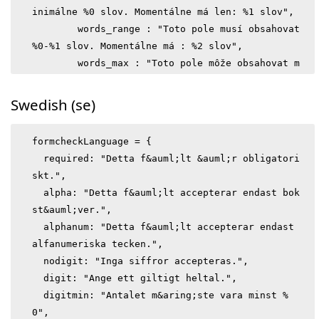
inimálne %0 slov. Momentálne má len: %1 slov",

	words_range : "Toto pole musí obsahovat 
%0-%1 slov. Momentálne má : %2 slov",

	words_max : "Toto pole môže obsahovat m
aximálne %0 slov. Momentálne má: %1 slov",

	checkbox: "Zaškrtnutie tohoto checkboxu 
Swedish (se)
je povinné",

	checkboxes_group : 'Prosím, vyberte min
formcheckLanguage = {

imálne %0 možnost(i)',

  required: "Detta f&auml;lt &auml;r obligatori
	radios: "Prosím vyberte jednu z možnost
skt.",

í",

  alpha: "Detta f&auml;lt accepterar endast bok
	select: "Prosím vyberte jednu z možnost
st&auml;ver.",

í",

  alphanum: "Detta f&auml;lt accepterar endast 
	select_multiple : "Prosím vyberte jednu 
alfanumeriska tecken.",

alebo viac možností"

  nodigit: "Inga siffror accepteras.",

}
  digit: "Ange ett giltigt heltal.",

  digitmin: "Antalet m&aring;ste vara minst %
0",
