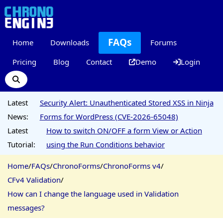
FAQs
Home
Downloads
Forums
Pricing
Blog
Contact
Demo
Login
Latest
Security Alert: Unauthenticated Stored XSS in Ninja
News:
Forms for WordPress (CVE-2026-65048)
Latest
How to switch ON/OFF a form View or Action
Tutorial:
using the Run Conditions behavior
Home
/
FAQs
/
ChronoForms
/
ChronoForms v4
/
CFv4 Validation
/
How can I change the language used in Validation
messages?