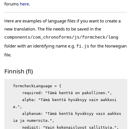
forums
here
.
Here are examples of language files if you want to create a
new translation. The file needs to be saved in the
components/com_chronoforms/js/formcheck/lang
folder with an identifying name e.g.
for the Norwegian
fi.js
file.
Finnish (fi)
formcheckLanguage = {

    required: "Tämä kenttä on pakollinen.",

    alpha: "Tämä kenttä hyväksyy vain aakkosi
a.",

    alphanum: "Tämä kenttä hyväksyy vain aakkos
ia ja numeroita.",

    nodigit: "Vain kokonaisluvut sallittuja.",
