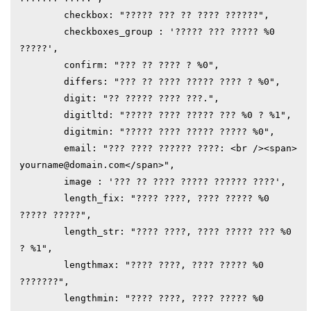
l;rde"

	checkbox: "????? ??? ?? ???? ??????",

	checkboxes_group : '????? ??? ????? %0 
?????',

	confirm: "??? ?? ???? ? %0",

	differs: "??? ?? ???? ????? ???? ? %0",

	digit: "?? ????? ???? ???.",

	digitltd: "????? ???? ????? ??? %0 ? %1",

	digitmin: "????? ???? ????? ????? %0",

	email: "??? ???? ?????? ????: <br /><span>
yourname@domain.com</span>",

	image : '??? ?? ???? ????? ?????? ????',

	length_fix: "???? ????, ???? ????? %0 
????? ?????",

	length_str: "???? ????, ???? ????? ??? %0 
? %1",

	lengthmax: "???? ????, ???? ????? %0 
???????",

	lengthmin: "???? ????, ???? ????? %0 