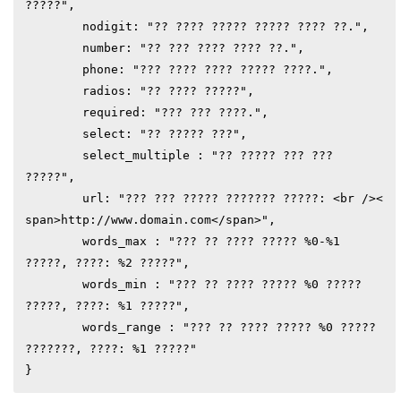
?????",

	nodigit: "?? ???? ????? ????? ???? ??.",

	number: "?? ??? ???? ???? ??.",

	phone: "??? ???? ???? ????? ????.",

	radios: "?? ???? ?????",

	required: "??? ??? ????.",

	select: "?? ????? ???",

	select_multiple : "?? ????? ??? ??? 
?????",

	url: "??? ??? ????? ??????? ?????: <br /><
span>http://www.domain.com</span>",

	words_max : "??? ?? ???? ????? %0-%1  
?????, ????: %2 ?????",

	words_min : "??? ?? ???? ????? %0 ????? 
?????, ????: %1 ?????",

	words_range : "??? ?? ???? ????? %0 ????? 
???????, ????: %1 ?????"

}