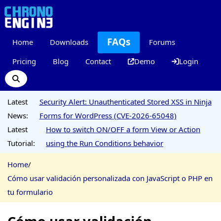
FAQs
Home
Downloads
Forums
Pricing
Blog
Contact
Demo
Login
Latest
Security Alert: Unauthenticated Stored XSS in Ninja
News:
Forms for WordPress (CVE-2026-65048)
Latest
How to switch ON/OFF a form View or Action
Tutorial:
using the Run Conditions behavior
Home
/
Cómo usar validación personalizada con JavaScript o PHP en
tu formulario